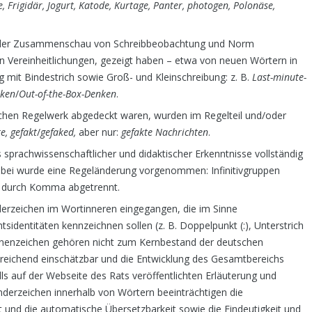
, Frigidär, Jogurt, Katode, Kurtage, Panter, photogen, Polonäse,
in der Zusammenschau von Schreibbeobachtung und Norm
n Vereinheitlichungen, gezeigt haben – etwa von neuen Wörtern in
mit Bindestrich sowie Groß- und Kleinschreibung: z. B.
Last-minute-
nken
/
Out-of-the-Box-Denken
.
ichen Regelwerk abgedeckt waren, wurden im Regelteil und/oder
te, gefakt
/
gefaked,
aber nur:
gefakte Nachrichten
.
sprachwissenschaftlicher und didaktischer Erkenntnisse vollständig
 Dabei wurde eine Regeländerung vorgenommen: Infinitivgruppen
ich durch Komma abgetrennt.
erzeichen im Wortinneren eingegangen, die im Sinne
sidentitäten kennzeichnen sollen (z. B. Doppelpunkt (:), Unterstrich
tbinnenzeichen gehören nicht zum Kernbestand der deutschen
sreichend einschätzbar und die Entwicklung des Gesamtbereichs
s auf der Webseite des Rats veröffentlichten Erläuterung und
derzeichen innerhalb von Wörtern beeinträchtigen die
eit und die automatische Übersetzbarkeit sowie die Eindeutigkeit und