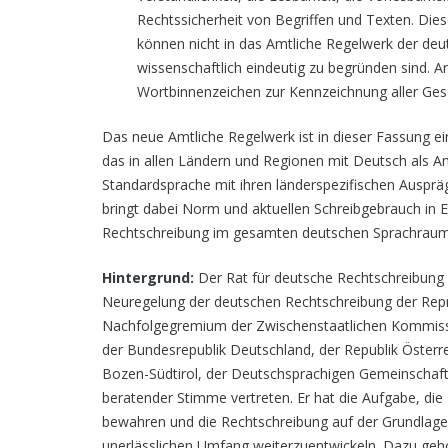
Rechts­sicherheit von Begriffen und Texten. Di
können nicht in das Amtliche Regelwerk der de
wissenschaftlich eindeutig zu begründen sind. A
Wortbinnenzeichen zur Kennzeichnung aller Ges
Das neue Amtliche Regelwerk ist in dieser Fassung ei
das in allen Ländern und Regionen mit Deutsch als Am
Standardsprache mit ihren länderspezifischen Auspr
bringt dabei Norm und aktuellen Schreibgebrauch in Ein
Rechtschreibung im gesamten deutschen Sprachraum 
Hintergrund:
Der Rat für deutsche Rechtschreibung 
Neuregelung der deutschen Rechtschreibung der Repr
Nachfolgegremium der Zwischen­staat­lichen Kommiss
der Bundesrepublik Deutschland, der Republik Österr
Bozen-Südtirol, der Deutschsprachigen Gemeinschaft
beratender Stimme vertreten. Er hat die Aufgabe, die
bewahren und die Rechtschreibung auf der Grundlage
unerlässlichen Umfang weiterzuentwickeln. Dazu geh