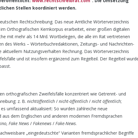
eröffentlicht:
www.rechtschreibrat.com
“. Die Umsetzung
lichen Stellen koordiniert werden.
deutschen Rechtschrei­bung. Das neue Amtliche Wörterverzeichnis
im Orthografischen Kernkorpus erarbeitet, einer großen digitalen
he mit mehr als 14 Mrd. Wortbelegen, die alle im Rat vertretenen
pen des Werks – Wörterbuchredaktionen, Zeitungs- und Nachrichten­
e aktuellem Nutzungsverhalten Rechnung. Das Wörterverzeichnis
felsfälle und ist insofern ergänzend zum Regelteil. Der Regelteil wurd
passt.
n orthografischen Zweifelsfälle konzentriert wie Getrennt- und
eibung: z. B.
nichtöffentlich
/
nicht-öffentlich
/
nicht öffentlich
;
 es umfassend aktualisiert: So wurden zahlreiche neue
nd aus dem Englischen und anderen modernen Fremd­sprachen
ccino, Fake News
/
Fakenews
/
Fake-News
.
achweisbare „eingedeutschte“ Varianten fremdsprachlicher Begriffe