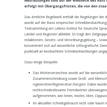
Neufassungen sind auf der Webseite des Rats v
erfolgt mit Übergangsfristen, die von den staat
Das Amtliche Regel­werk enthält die Regelungen der 
wurde auf der Basis empirischer Schreibbeobachtung 
Textsammlung am Leibniz-Institut für Deutsche Sprac
Länder und Regionen abbildet. Es trägt den Zielgrup
redaktionen, Gesetz- und Verordnungsgebung – sowi
konzentriert sich auf wesentliche orthografische Zwei
punktuell an beobachtete Schreibentwicklungen ange
Dazu einige Beispiele:
Das Wörterverzeichnis wurde auf die wesentliche
Zusammenschreibung sowie Groß- und Kleinschr
regenerative
/
Regenerative Energien
. Dabei wurde
rechtschreibrelevante Fremdwörter überwiege
aufgenommen, wie
timen, mailen, liken, Cappu
Im aktuellen Schreibgebrauch nicht oder kaum n