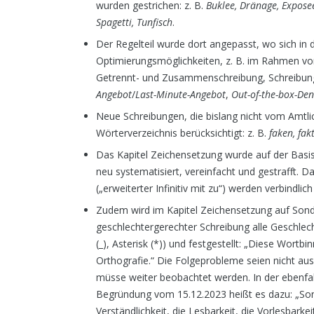
wurden gestrichen: z. B.
Buklee, Dränage, Exposee
Spagetti, Tunfisch
.
Der Regelteil wurde dort angepasst, wo sich 
Optimierungsmöglichkeiten, z. B. im Rahmen vo
Getrennt- und Zusammen­schreibung, Schreibung 
Angebot
/
Last-Minute-Angebot
,
Out-of-the-box-De
Neue Schreibungen, die bislang nicht vom Amtl
Wörterverzeichnis berücksichtigt: z. B.
faken, fak
Das Kapitel Zeichensetzung wurde auf der Basis 
neu systematisiert, vereinfacht und gestrafft.
(„erweiterter Infinitiv mit zu“) werden verbindl
Zudem wird im Kapitel Zeichensetzung auf Sond
geschlechtergerechter Schreibung alle Geschlecht
(_), Asterisk (*)) und festgestellt: „Diese Wor
Orthografie.“ Die Folgeprobleme seien nicht au
müsse weiter beobachtet werden. In der ebenfall
Begründung vom 15.12.2023 heißt es dazu: „Son
Verständlichkeit, die Lesbarkeit, die Vorlesbark