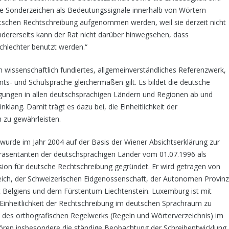
ese Sonderzeichen als Bedeutungssignale innerhalb von Wörtern
utschen Rechtschreibung aufgenommen werden, weil sie derzeit nicht
ndererseits kann der Rat nicht darüber hinwegsehen, dass
chlechter benutzt werden.“
n wissenschaftlich fundiertes, allgemeinverständliches Referenzwerk,
ts- und Schulsprache gleichermaßen gilt. Es bildet die deutsche
ägungen in allen deutschsprachigen Ländern und Regionen ab und
klang. Damit trägt es dazu bei, die Einheitlichkeit der
zu gewährleisten.
wurde im Jahr 2004 auf der Basis der Wiener Absichtserklärung zur
äsen­tanten der deutschsprachigen Länder vom 01.07.1996 als
ion für deutsche Rechtschreibung gegründet. Er wird getragen von
eich, der Schweizerischen Eidgenossen­schaft, der Autonomen Provinz
 Belgiens und dem Fürstentum Liechtenstein. Luxemburg ist mit
 Einheitlichkeit der Rechtschreibung im deutschen Sprachraum zu
 des orthografischen Regelwerks (Regeln und Wörterverzeichnis) im
ören insbesondere die ständige Beobachtung der Schreibentwicklung,